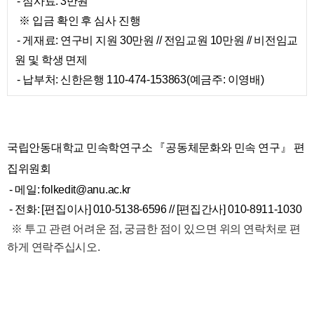
- 심사료: 3만원
※ 입금 확인 후 심사 진행
- 게재료: 연구비 지원 30만원 // 전임교원 10만원 // 비전임교
원 및 학생 면제
- 납부처: 신한은행 110-474-153863(예금주: 이영배)
국립안동대학교 민속학연구소 『공동체문화와 민속 연구』 편
집위원회
- 메일:
folkedit@anu.ac.kr
- 전화: [편집이사] 010-5138-6596 // [편집간사] 010-8911-1030
※ 투고 관련 어려운 점, 궁금한 점이 있으면 위의 연락처로 편
​
하게 연락주십시오.