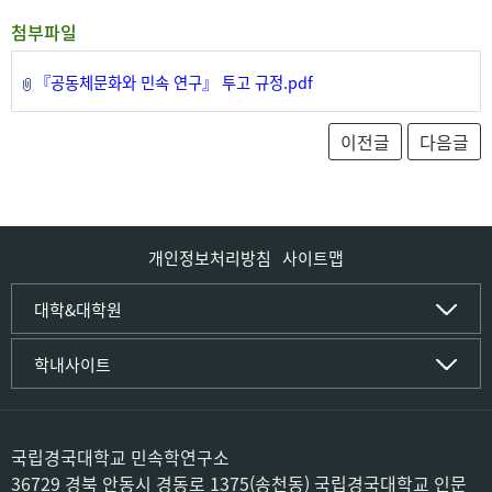
첨부파일
『공동체문화와 민속 연구』 투고 규정.pdf
개인정보처리방침
사이트맵
인문사회·IT대학
대학&대학원
인문·문화학부
국립경국대학교
학내사이트
국어국문학전공
(재)국립경국대학교발전기금
중국어문·문화학전공
글로컬인재양성관(고시원)
한자문화콘텐츠학전공
공동실험실습관
문화유산학전공
공용S/W관리시스템
국립경국대학교 민속학연구소
미디어문화커뮤니케이션학전공
공자학원
36729 경북 안동시 경동로 1375(송천동) 국립경국대학교 인문
사학전공