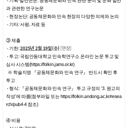
- 기획·일반논문: 공동체문화와 민속 관련 분야 및 문화 일반
과 관련한 연구논문
- 현장논단: 공동체문화와 민속 현장의 다양한 의제와 논의
- 기타: 서평, 자료 등
③ 제출
2025년 2월 19일(수)
[연장]
- 기한:
- 투고: 국립안동대학교 민속학연구소 온라인 논문 투고 및
심사 시스템(
https://folkin.jams.or.kr
)
※ 학술지명 『공동체문화와 민속 연구』 반드시 확인 후
투고
- 형식: 『공동체문화와 민속 연구』 투고 규정의 ‘3. 원고의
작성’에 따름(첨부파일 또는
https://folkin.andong.ac.kr/resea
rch/pub4-4
참조)
④ 비용