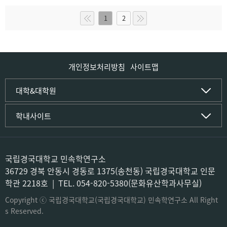
1
2
개인정보처리방침
사이트맵
인문사회·IT대학
대학&대학원
인문·문화학부
국립경국대학교
학내사이트
국어국문학전공
(재)국립경국대학교발전기금
중국어문·문화학전공
글로컬인재양성관(고시원)
한자문화콘텐츠학전공
공동실험실습관
문화유산학전공
공용S/W관리시스템
국립경국대학교 민속학연구소
미디어문화커뮤니케이션학전공
공자학원
36729 경북 안동시 경동로 1375(송천동) 국립경국대학교 인문
사학전공
공학교육인증시스템
학관 2218호 | TEL. 054-820-5380(문화유산학과사무실)
과학영재교육원
컴퓨터·소프트웨어공학부
교육혁신본부
Copyright ⓒ 국립경국대학교(국립경국대학교) 민속학연구소 All Right
컴퓨터공학전공
도서관
s Reserved.
소프트웨어융합전공
미래교육센터